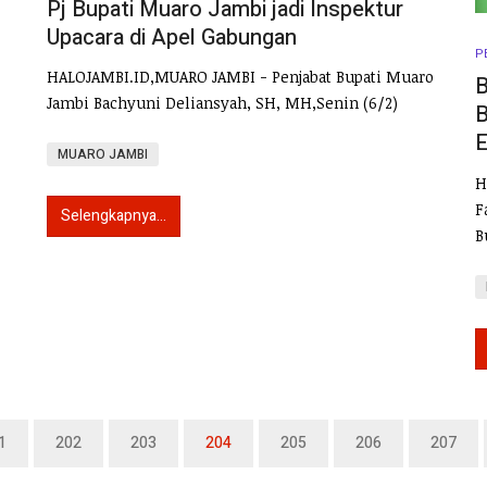
Pj Bupati Muaro Jambi jadi Inspektur
Upacara di Apel Gabungan
P
HALOJAMBI.ID,MUARO JAMBI - Penjabat Bupati Muaro
B
Jambi Bachyuni Deliansyah, SH, MH,Senin (6/2)
B
E
MUARO JAMBI
H
F
Selengkapnya...
B
1
202
203
204
205
206
207