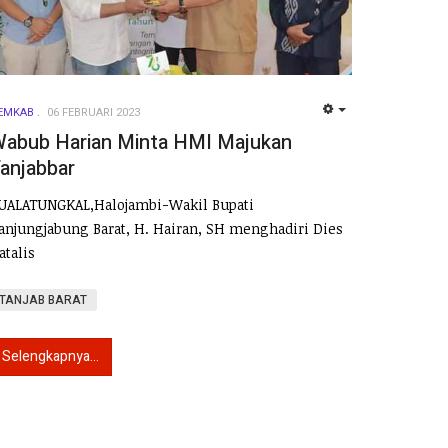
EMKAB
06 FEBRUARI 2023
EMPTY
abub Harian Minta HMI Majukan
anjabbar
UALATUNGKAL,Halojambi-Wakil Bupati
anjungjabung Barat, H. Hairan, SH menghadiri Dies
atalis
TANJAB BARAT
Selengkapnya...