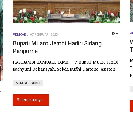
P
PEMKAB
07 FEBRUARI 2023
EMPTY
W
Bupati Muaro Jambi Hadiri Sidang
T
Paripurna
K
HALOJAMBI.ID,MUARO JAMBI – Pj Bupati Muaro Jambi
T
Bachyuni Deliansyah, Sekda Budhi Hartono, asisten
N
MUARO JAMBI
EMPTY
Selengkapnya...