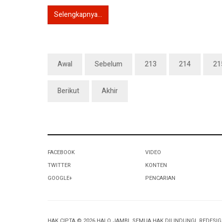
Selengkapnya...
Awal
Sebelum
213
214
21
Berikut
Akhir
FACEBOOK
VIDEO
TWITTER
KONTEN
GOOGLE+
PENCARIAN
HAK CIPTA © 2026 HALO JAMBI. SEMUA HAK DILINDUNGI. REDESI