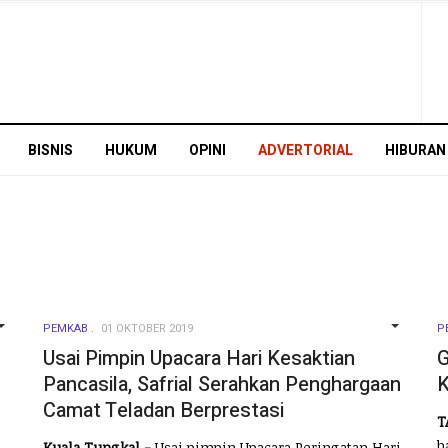
BISNIS
HUKUM
OPINI
ADVERTORIAL
HIBURAN
PEMKAB
01 OKTOBER 2019
P
EMPTY
EMPTY
Usai Pimpin Upacara Hari Kesaktian
G
Pancasila, Safrial Serahkan Penghargaan
K
Camat Teladan Berprestasi
T
b
Kuala Tungkal -
Usai pimpin Upacara Peringatan Hari