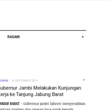
RAGAM
+
EMKAB
25 SEPTEMBER 2019
EMPTY
ubernur Jambi Melakukan Kunjungan
erja ke Tanjung Jabung Barat
ANJAB BARAT
- Gubernur jambi fahrori menyerahkan
antuan masker dan oxygen face mark kepada