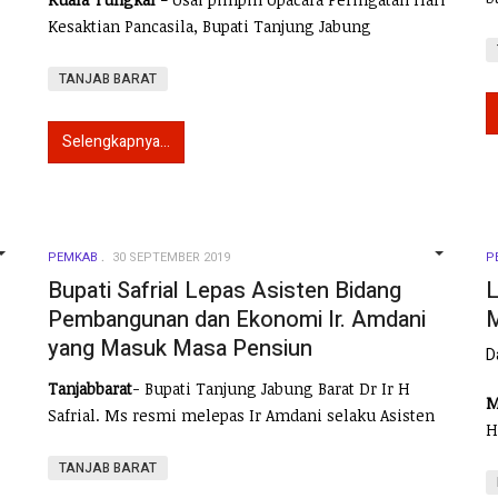
Kesaktian Pancasila, Bupati Tanjung Jabung
TANJAB BARAT
Selengkapnya...
PEMKAB
30 SEPTEMBER 2019
P
EMPTY
EMPTY
Bupati Safrial Lepas Asisten Bidang
L
Pembangunan dan Ekonomi Ir. Amdani
M
yang Masuk Masa Pensiun
D
Tanjabbarat
- Bupati Tanjung Jabung Barat Dr Ir H
M
Safrial. Ms resmi melepas Ir Amdani selaku Asisten
H
TANJAB BARAT