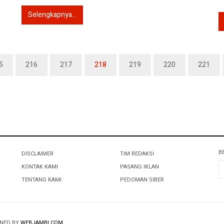
Selengkapnya...
5
216
217
218
219
220
221
B
DISCLAIMER
TIM REDAKSI
KONTAK KAMI
PASANG IKLAN
TENTANG KAMI
PEDOMAN SIBER
GNED BY
WEBJAMBI.COM
.