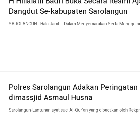
H Hillalatil Badri Buka Secara Resmi 
Dangdut Se-kabupaten Sarolangun
SAROLANGUN - Halo Jambi- Dalam Menyemarakan Serta Menggelor
Polres Sarolangun Adakan Peringatan 
dimassjid Asmaul Husna
Sarolangun-Lantunan ayat suci Al-Qur'an yang dibacakan oleh Rekpro