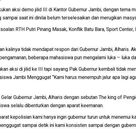
an aksi demo jilid III di Kantor Gubernur Jambi, dengan tema 
 sampai saat ini dinilai belum terselesaikan dan merugikan masya
oalan RTH Putri Pinang Masak, Konflik Batu Bara, Sport Center, I
ian kalinya tidak mendapat respon dari Gubernur Jambi, Alharis. 
 pengamanan, beberapa mahasiswa pun mengalami luka – luka dal
n aksi di jilid ke III tapi sayang Pak Gubernur kembali tidak m
siswa Jambi Menggugat “Kami harus menempuh jalur apa lagi ag
Gelar Gubernur Jambi, Alharis dengan sebutan The king of Pengic
siswa selalu dibenturkan dengan aparat keemanan.
arat kepolisian kami hanya ingin gubernur turun untuk menemui 
 menggugat sampai detik ini kami konsisten sampai dengan gubern