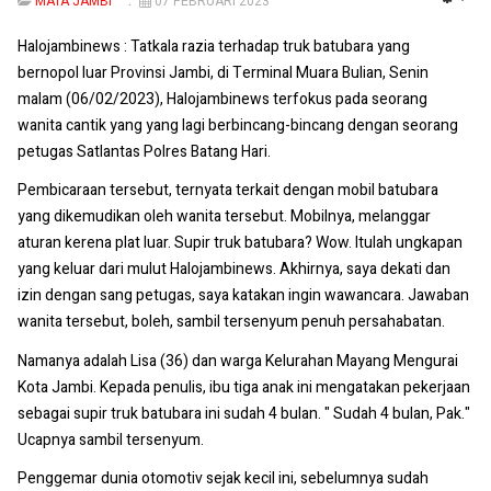
MATA JAMBI
07 FEBRUARI 2023
EMP
Halojambinews : Tatkala razia terhadap truk batubara yang
bernopol luar Provinsi Jambi, di Terminal Muara Bulian, Senin
malam (06/02/2023), Halojambinews terfokus pada seorang
wanita cantik yang yang lagi berbincang-bincang dengan seorang
petugas Satlantas Polres Batang Hari.
Pembicaraan tersebut, ternyata terkait dengan mobil batubara
yang dikemudikan oleh wanita tersebut. Mobilnya, melanggar
aturan kerena plat luar. Supir truk batubara? Wow. Itulah ungkapan
yang keluar dari mulut Halojambinews. Akhirnya, saya dekati dan
izin dengan sang petugas, saya katakan ingin wawancara. Jawaban
wanita tersebut, boleh, sambil tersenyum penuh persahabatan.
Namanya adalah Lisa (36) dan warga Kelurahan Mayang Mengurai
Kota Jambi. Kepada penulis, ibu tiga anak ini mengatakan pekerjaan
sebagai supir truk batubara ini sudah 4 bulan. " Sudah 4 bulan, Pak."
Ucapnya sambil tersenyum.
Penggemar dunia otomotiv sejak kecil ini, sebelumnya sudah