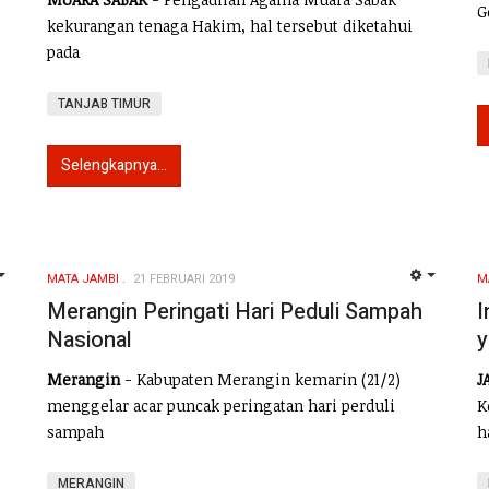
G
kekurangan tenaga Hakim, hal tersebut diketahui
pada
TANJAB TIMUR
Selengkapnya...
MATA JAMBI
21 FEBRUARI 2019
M
EMPTY
EMPTY
Merangin Peringati Hari Peduli Sampah
I
Nasional
y
Merangin
- Kabupaten Merangin kemarin (21/2)
J
menggelar acar puncak peringatan hari perduli
K
sampah
h
MERANGIN