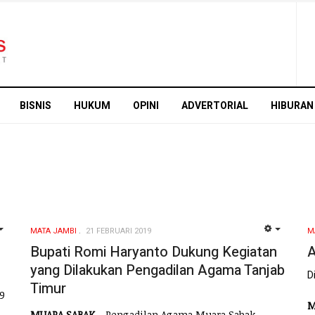
BISNIS
HUKUM
OPINI
ADVERTORIAL
HIBURAN
MATA JAMBI
21 FEBRUARI 2019
M
EMPTY
EMPTY
Bupati Romi Haryanto Dukung Kegiatan
A
yang Dilakukan Pengadilan Agama Tanjab
D
Timur
19
M
MUARA SABAK
- Pengadilan Agama Muara Sabak