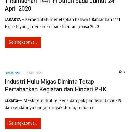
1 Ramadhan 1441 H Jatuh pada Jumat 24
April 2020
JAKARTA
- Pemerintah menetapkan bahwa 1 Ramadhan 1441
Hijriah yang menandai ibadah bulan puasa 2020
Selengkapnya...
NASIONAL
03 MEI 2020
EMP
Industri Hulu Migas Diminta Tetap
Pertahankan Kegiatan dan Hindari PHK
Jakarta
-- Meskipun ikut terkena dampak pandemi Covid-19
dan rendahnya harga minyak dunia, industri
Selengkapnya...