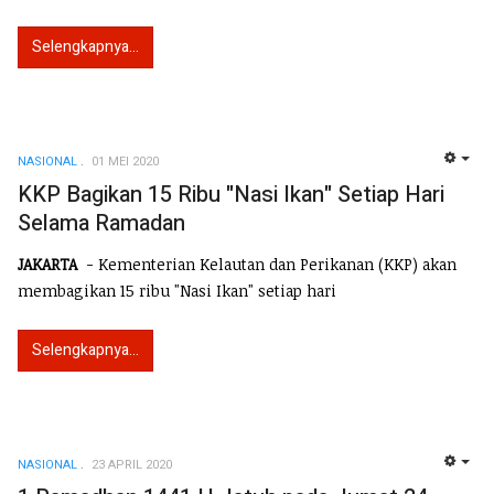
Selengkapnya...
NASIONAL
01 MEI 2020
EMP
KKP Bagikan 15 Ribu "Nasi Ikan" Setiap Hari
Selama Ramadan
JAKARTA
- Kementerian Kelautan dan Perikanan (KKP) akan
membagikan 15 ribu "Nasi Ikan" setiap hari
Selengkapnya...
NASIONAL
23 APRIL 2020
EMP