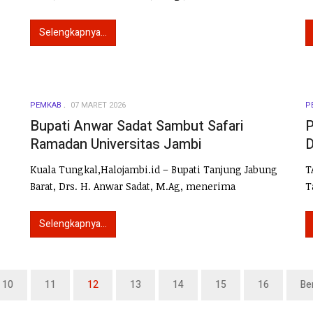
Selengkapnya...
PEMKAB
07 MARET 2026
P
Bupati Anwar Sadat Sambut Safari
P
Ramadan Universitas Jambi
D
Kuala Tungkal,Halojambi.id – Bupati Tanjung Jabung
T
Barat, Drs. H. Anwar Sadat, M.Ag, menerima
T
Selengkapnya...
10
11
12
13
14
15
16
Be