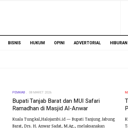
BISNIS
HUKUM
OPINI
ADVERTORIAL
HIBURAN
PEMKAB
08 MARET 2026
M
Bupati Tanjab Barat dan MUI Safari
T
Ramadhan di Masjid Al-Anwar
P
Kuala Tungkal,Halojambi.id — Bupati Tanjung Jabung
K
Barat, Drs. H. Anwar Sadat, M.Ag., melaksanakan
T