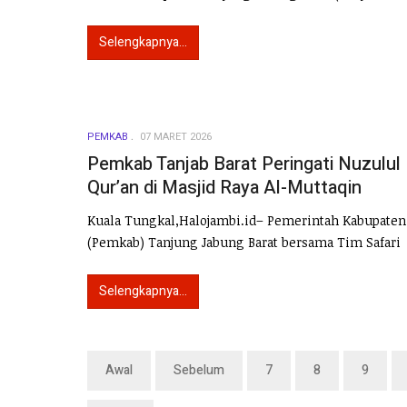
Selengkapnya...
PEMKAB
07 MARET 2026
Pemkab Tanjab Barat Peringati Nuzulul
Qur’an di Masjid Raya Al-Muttaqin
Kuala Tungkal,Halojambi.id– Pemerintah Kabupaten
(Pemkab) Tanjung Jabung Barat bersama Tim Safari
Selengkapnya...
Awal
Sebelum
7
8
9