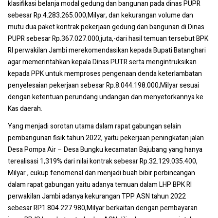
klasifikasi belanja modal gedung dan bangunan pada dinas PUPR
sebesar Rp.4.283.265.000,Milyar, dan kekurangan volume dan
mutu dua paket kontrak pekerjaan gedung dan bangunan di Dinas
PUPR sebesar Rp.367.027.000,juta,-dari hasil temuan tersebut BPK
RI perwakilan Jambi merekomendasikan kepada Bupati Batanghari
agar memerintahkan kepala Dinas PUTR serta mengintruksikan
kepada PPK untuk memproses pengenaan denda keterlambatan
penyelesaian pekerjaan sebesar Rp.8.044.198.000,Milyar sesuai
dengan ketentuan perundang undangan dan menyetorkannya ke
Kas daerah.
Yang menjadi sorotan utama dalam rapat gabungan selain
pembangunan fisik tahun 2022, yaitu pekerjaan peningkatan jalan
Desa Pompa Air – Desa Bungku kecamatan Bajubang yang hanya
terealisasi 1,319% dari nilai kontrak sebesar Rp.32.129.035.400,
Milyar , cukup fenomenal dan menjadi buah bibir perbincangan
dalam rapat gabungan yaitu adanya temuan dalam LHP BPK RI
perwakilan Jambi adanya kekurangan TPP ASN tahun 2022
sebesar RP.1.804.227.980,Milyar berkaitan dengan pembayaran