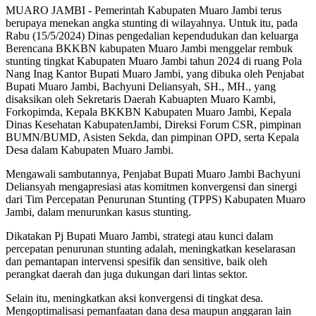
MUARO JAMBI - Pemerintah Kabupaten Muaro Jambi terus
berupaya menekan angka stunting di wilayahnya. Untuk itu, pada
Rabu (15/5/2024) Dinas pengedalian kependudukan dan keluarga
Berencana BKKBN kabupaten Muaro Jambi menggelar rembuk
stunting tingkat Kabupaten Muaro Jambi tahun 2024 di ruang Pola
Nang Inag Kantor Bupati Muaro Jambi, yang dibuka oleh Penjabat
Bupati Muaro Jambi, Bachyuni Deliansyah, SH., MH., yang
disaksikan oleh Sekretaris Daerah Kabuapten Muaro Kambi,
Forkopimda, Kepala BKKBN Kabupaten Muaro Jambi, Kepala
Dinas Kesehatan KabupatenJambi, Direksi Forum CSR, pimpinan
BUMN/BUMD, Asisten Sekda, dan pimpinan OPD, serta Kepala
Desa dalam Kabupaten Muaro Jambi.
Mengawali sambutannya, Penjabat Bupati Muaro Jambi Bachyuni
Deliansyah mengapresiasi atas komitmen konvergensi dan sinergi
dari Tim Percepatan Penurunan Stunting (TPPS) Kabupaten Muaro
Jambi, dalam menurunkan kasus stunting.
Dikatakan Pj Bupati Muaro Jambi, strategi atau kunci dalam
percepatan penurunan stunting adalah, meningkatkan keselarasan
dan pemantapan intervensi spesifik dan sensitive, baik oleh
perangkat daerah dan juga dukungan dari lintas sektor.
Selain itu, meningkatkan aksi konvergensi di tingkat desa.
Mengoptimalisasi pemanfaatan dana desa maupun anggaran lain