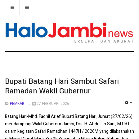
Bupati Batang Hari Sambut Safari
Ramadan Wakil Gubernur
PEMKAB
27 FEBRUARI 2026
EMP
Batang Hari-Mhd. Fadhil Arief Bupati Batang Hari,Jumat (27/02/26).
mendampingi Wakil Gubernur Jambi, Drs. H. Abdullah Sani, M.Pd.I
dalam kegiatan Safari Ramadhan 1447H / 2026M yang dilaksanakan
di Masjid Nurul Islam, Km 05 Kecamatan Muara Bulian, Kabupaten