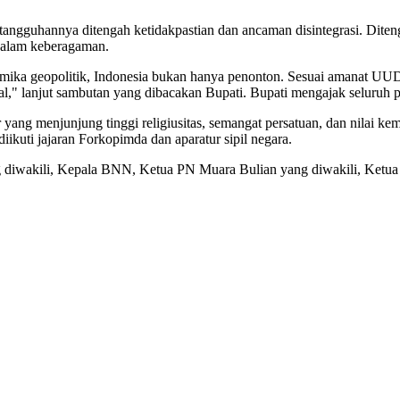
angguhannya ditengah ketidakpastian dan ancaman disintegrasi. Diteng
 dalam keberagaman.
inamika geopolitik, Indonesia bukan hanya penonton. Sesuai amanat UU
ial," lanjut sambutan yang dibacakan Bupati. Bupati mengajak seluru
yang menjunjung tinggi religiusitas, semangat persatuan, dan nilai ke
diikuti jajaran Forkopimda dan aparatur sipil negara.
diwakili, Kepala BNN, Ketua PN Muara Bulian yang diwakili, Ketua P