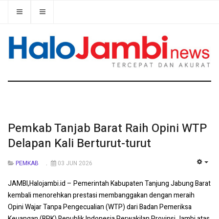
Pemkab Tanjab Barat Raih Opini WTP
Delapan Kali Berturut-turut
PEMKAB
03 JUN 2026
EMP
JAMBI,Halojambi.id – Pemerintah Kabupaten Tanjung Jabung Barat
kembali menorehkan prestasi membanggakan dengan meraih
Opini Wajar Tanpa Pengecualian (WTP) dari Badan Pemeriksa
Keuangan (BPK) Republik Indonesia Perwakilan Provinsi Jambi atas