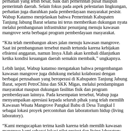
perhatian yang lebih besar, baik dari pemerintah pusat maupun
pemerintah daerah. Selain fokus pada aspek pelestarian lingkungan,
perhatian juga diarahkan pada pemberdayaan masyarakat pesisir.
Wabup Katamso menjelaskan bahwa Pemerintah Kabupaten
Tanjung Jabung Barat selama ini terus memberikan dukungan nyata
melalui pembangunan infrastruktur penunjang menuju kawasan
mangrove serta berbagai program pemberdayaan masyarakat.
“Kita telah membangun akses jalan menuju kawasan mangrove.
Saat ini pembangunan tersebut masih tertunda karena kebijakan
efisiensi anggaran, namun Insya Allah akan kembali dilanjutkan
ketika kondisi keuangan daerah semakin membaik,” ungkapnya.
Lebih lanjut, Wabup katamso mengatakan bahwa pengembangan
kawasan mangrove juga didukung melalui kolaborasi dengan
berbagai perusahaan yang beroperasi di Kabupaten Tanjung Jabung
Barat, seperti PetroChina dan SKK Migas, melalui pendampingan
masyarakat maupun dukungan fasilitas fisik dan program
pemberdayaan lainnya. Pada kesempatan tersebut, Wabup juga
menyampaikan apresiasi kepada seluruh pihak yang telah memilih
Kawasan Wisata Mangrove Pangkal Babu di Desa Tungkal I
sebagai lokasi proyek percontohan dan laboratorium hidup (living
laboratory).
“Kami mengucapkan terima kasih karena telah memilih kawasan
mangrove kami sebagai lokasi pilot project dan living laboratory.