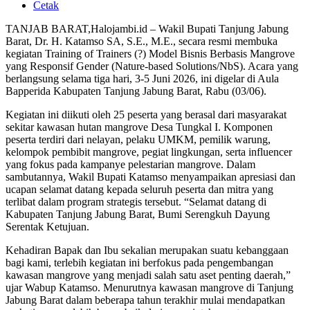
Cetak
TANJAB BARAT,Halojambi.id – Wakil Bupati Tanjung Jabung
Barat, Dr. H. Katamso SA, S.E., M.E., secara resmi membuka
kegiatan Training of Trainers (?) Model Bisnis Berbasis Mangrove
yang Responsif Gender (Nature-based Solutions/NbS). Acara yang
berlangsung selama tiga hari, 3-5 Juni 2026, ini digelar di Aula
Bapperida Kabupaten Tanjung Jabung Barat, Rabu (03/06).
Kegiatan ini diikuti oleh 25 peserta yang berasal dari masyarakat
sekitar kawasan hutan mangrove Desa Tungkal I. Komponen
peserta terdiri dari nelayan, pelaku UMKM, pemilik warung,
kelompok pembibit mangrove, pegiat lingkungan, serta influencer
yang fokus pada kampanye pelestarian mangrove. Dalam
sambutannya, Wakil Bupati Katamso menyampaikan apresiasi dan
ucapan selamat datang kepada seluruh peserta dan mitra yang
terlibat dalam program strategis tersebut. “Selamat datang di
Kabupaten Tanjung Jabung Barat, Bumi Serengkuh Dayung
Serentak Ketujuan.
Kehadiran Bapak dan Ibu sekalian merupakan suatu kebanggaan
bagi kami, terlebih kegiatan ini berfokus pada pengembangan
kawasan mangrove yang menjadi salah satu aset penting daerah,”
ujar Wabup Katamso. Menurutnya kawasan mangrove di Tanjung
Jabung Barat dalam beberapa tahun terakhir mulai mendapatkan