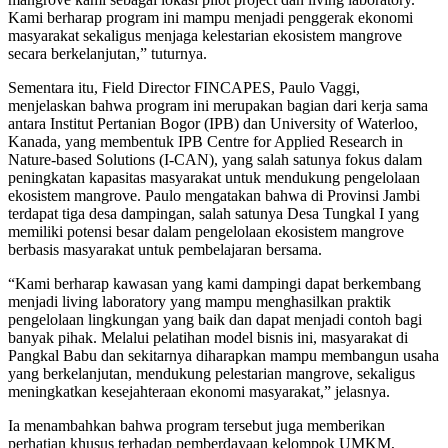
Kami berharap program ini mampu menjadi penggerak ekonomi
masyarakat sekaligus menjaga kelestarian ekosistem mangrove
secara berkelanjutan,” tuturnya.
Sementara itu, Field Director FINCAPES, Paulo Vaggi,
menjelaskan bahwa program ini merupakan bagian dari kerja sama
antara Institut Pertanian Bogor (IPB) dan University of Waterloo,
Kanada, yang membentuk IPB Centre for Applied Research in
Nature-based Solutions (I-CAN), yang salah satunya fokus dalam
peningkatan kapasitas masyarakat untuk mendukung pengelolaan
ekosistem mangrove. Paulo mengatakan bahwa di Provinsi Jambi
terdapat tiga desa dampingan, salah satunya Desa Tungkal I yang
memiliki potensi besar dalam pengelolaan ekosistem mangrove
berbasis masyarakat untuk pembelajaran bersama.
“Kami berharap kawasan yang kami dampingi dapat berkembang
menjadi living laboratory yang mampu menghasilkan praktik
pengelolaan lingkungan yang baik dan dapat menjadi contoh bagi
banyak pihak. Melalui pelatihan model bisnis ini, masyarakat di
Pangkal Babu dan sekitarnya diharapkan mampu membangun usaha
yang berkelanjutan, mendukung pelestarian mangrove, sekaligus
meningkatkan kesejahteraan ekonomi masyarakat,” jelasnya.
Ia menambahkan bahwa program tersebut juga memberikan
perhatian khusus terhadap pemberdayaan kelompok UMKM,