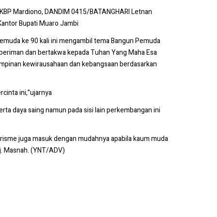
i AKBP Mardiono, DANDIM 0415/BATANGHARI Letnan
Kantor Bupati Muaro Jambi
emuda ke 90 kali ini mengambil tema Bangun Pemuda
 beriman dan bertakwa kepada Tuhan Yang Maha Esa
epemimpinan kewirausahaan dan kebangsaan berdasarkan
inta ini,”ujarnya
a daya saing namun pada sisi lain perkembangan ini
 terorisme juga masuk dengan mudahnya apabila kaum muda
Hj. Masnah. (YNT/ADV)