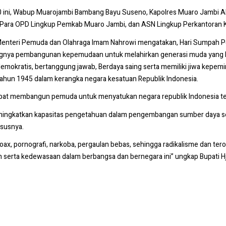
90 ini, Wabup Muarojambi Bambang Bayu Suseno, Kapolres Muaro Jamb
o, Para OPD Lingkup Pemkab Muaro Jambi, dan ASN Lingkup Perkantoran 
 Menteri Pemuda dan Olahraga Imam Nahrowi mengatakan, Hari Sumpah P
ntingnya pembangunan kepemudaan untuk melahirkan generasi muda yang
iri, demokratis, bertanggung jawab, Berdaya saing serta memiliki jiwa k
tahun 1945 dalam kerangka negara kesatuan Republik Indonesia.
apat membangun pemuda untuk menyatukan negara republik Indonesia terc
ningkatkan kapasitas pengetahuan dalam pengembangan sumber daya sert
susnya.
i hoax, pornografi, narkoba, pergaulan bebas, sehingga radikalisme dan
 serta kedewasaan dalam berbangsa dan bernegara ini” ungkap Bupati 