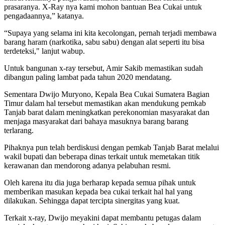
prasaranya. X-Ray nya kami mohon bantuan Bea Cukai untuk
pengadaannya,” katanya.
“Supaya yang selama ini kita kecolongan, pernah terjadi membawa
barang haram (narkotika, sabu sabu) dengan alat seperti itu bisa
terdeteksi," lanjut wabup.
Untuk bangunan x-ray tersebut, Amir Sakib memastikan sudah
dibangun paling lambat pada tahun 2020 mendatang.
Sementara Dwijo Muryono, Kepala Bea Cukai Sumatera Bagian
Timur dalam hal tersebut memastikan akan mendukung pemkab
Tanjab barat dalam meningkatkan perekonomian masyarakat dan
menjaga masyarakat dari bahaya masuknya barang barang
terlarang.
Pihaknya pun telah berdiskusi dengan pemkab Tanjab Barat melalui
wakil bupati dan beberapa dinas terkait untuk memetakan titik
kerawanan dan mendorong adanya pelabuhan resmi.
Oleh karena itu dia juga berharap kepada semua pihak untuk
memberikan masukan kepada bea cukai terkait hal hal yang
dilakukan. Sehingga dapat tercipta sinergitas yang kuat.
Terkait x-ray, Dwijo meyakini dapat membantu petugas dalam