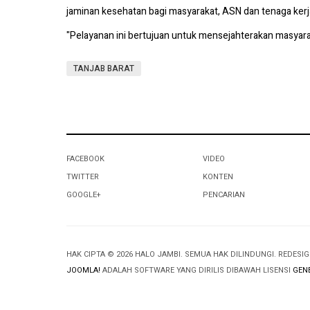
jaminan kesehatan bagi masyarakat, ASN dan tenaga kerj
"Pelayanan ini bertujuan untuk mensejahterakan masyar
TANJAB BARAT
FACEBOOK
VIDEO
TWITTER
KONTEN
GOOGLE+
PENCARIAN
HAK CIPTA © 2026 HALO JAMBI. SEMUA HAK DILINDUNGI. REDESI
JOOMLA!
ADALAH SOFTWARE YANG DIRILIS DIBAWAH LISENSI
GENE