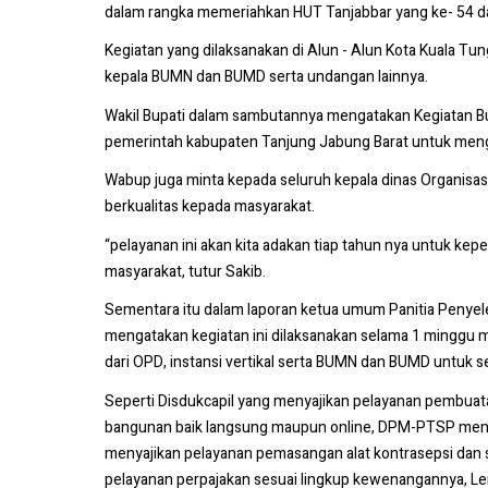
dalam rangka memeriahkan HUT Tanjabbar yang ke- 54 da
Kegiatan yang dilaksanakan di Alun - Alun Kota Kuala Tun
kepala BUMN dan BUMD serta undangan lainnya.
Wakil Bupati dalam sambutannya mengatakan Kegiatan Bu
pemerintah kabupaten Tanjung Jabung Barat untuk mengk
Wabup juga minta kepada seluruh kepala dinas Organisas
berkualitas kepada masyarakat.
“pelayanan ini akan kita adakan tiap tahun nya untuk ke
masyarakat, tutur Sakib.
Sementara itu dalam laporan ketua umum Panitia Penyele
mengatakan kegiatan ini dilaksanakan selama 1 minggu m
dari OPD, instansi vertikal serta BUMN dan BUMD untuk s
Seperti Disdukcapil yang menyajikan pelayanan pembuata
bangunan baik langsung maupun online, DPM-PTSP menya
menyajikan pelayanan pemasangan alat kontrasepsi dan so
pelayanan perpajakan sesuai lingkup kewenangannya, L