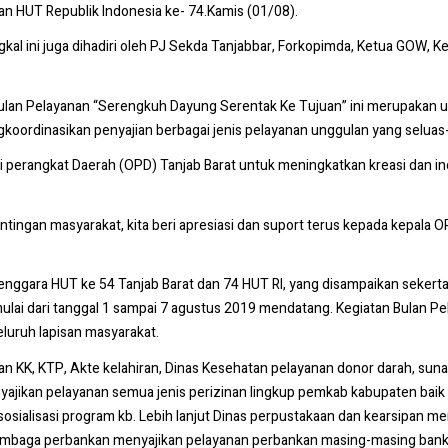
n HUT Republik Indonesia ke- 74.Kamis (01/08).
gkal ini juga dihadiri oleh PJ Sekda Tanjabbar, Forkopimda, Ketua GOW, K
lan Pelayanan “Serengkuh Dayung Serentak Ke Tujuan” ini merupakan upa
oordinasikan penyajian berbagai jenis pelayanan unggulan yang seluas
i perangkat Daerah (OPD) Tanjab Barat untuk meningkatkan kreasi dan 
pentingan masyarakat, kita beri apresiasi dan suport terus kepada kepala
nggara HUT ke 54 Tanjab Barat dan 74 HUT RI, yang disampaikan sekerta
ulai dari tanggal 1 sampai 7 agustus 2019 mendatang. Kegiatan Bulan Pe
eluruh lapisan masyarakat.
n KK, KTP, Akte kelahiran, Dinas Kesehatan pelayanan donor darah, sun
jikan pelayanan semua jenis perizinan lingkup pemkab kabupaten baik
sialisasi program kb. Lebih lanjut Dinas perpustakaan dan kearsipan me
embaga perbankan menyajikan pelayanan perbankan masing-masing bank 