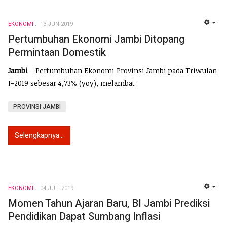
EKONOMI
13 JUN 2019
EMP
Pertumbuhan Ekonomi Jambi Ditopang
Permintaan Domestik
Jambi
- Pertumbuhan Ekonomi Provinsi Jambi pada Triwulan
I-2019 sebesar 4,73% (yoy), melambat
PROVINSI JAMBI
Selengkapnya...
EKONOMI
04 JULI 2019
EMP
Momen Tahun Ajaran Baru, BI Jambi Prediksi
Pendidikan Dapat Sumbang Inflasi