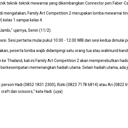
nik teknik-teknik mewarnai yang dikembangkan Connector pen Faber-Cas
 mengatakan, Family Art Competition 2 merupakan lomba mewarnai tingka
 kelas 1 sampai kelas 4.
Jambi," ujarnya, Senin (11/2).
si. Sesi pertama mulai pukul 10.00 - 12.00 WIB dan sesi kedua dimulai p
akan, peserta lomba wajib didampingi satu orang tua atau walimurid kandu
ran ke Thailand, kali ini Family Art Competition 2 akan memperebutkan h
 berkesempatan memenangkan hadiah utama. Selain hadiah utama, ada juga 
 person Hadi (0852 1831 2300), Rizki (0823 7178 6814) atau Ari (0822 
raft dan scissors," kata Hadi. (uya)