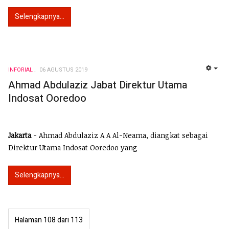
Selengkapnya...
INFORIAL
06 AGUSTUS 2019
EMP
Ahmad Abdulaziz Jabat Direktur Utama
Indosat Ooredoo
Jakarta
- Ahmad Abdulaziz A A Al-Neama, diangkat sebagai
Direktur Utama Indosat Ooredoo yang
Selengkapnya...
Halaman 108 dari 113