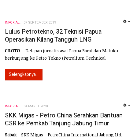
INFORIAL
07 SEPTEMBER 2019
EMP
Lulus Petrotekno, 32 Teknisi Papua
Operasikan Kilang Tangguh LNG
CILOTO
— Delapan jurnalis asal Papua Barat dan Maluku
berkunjung ke Petro Tekno (Petrolium Technical
Selengkapnya...
INFORIAL
04 MARET 2020
EMP
SKK Migas - Petro China Serahkan Bantuan
CSR ke Pemkab Tanjung Jabung Timur
Sabak
- SKK Migas - PetroChina International Jabung Ltd.