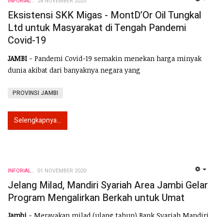
INFORIAL
28 NOVEMBER 2020
EMP
Eksistensi SKK Migas - MontD’Or Oil Tungkal
Ltd untuk Masyarakat di Tengah Pandemi
Covid-19
JAMBI
- Pandemi Covid-19 semakin menekan harga minyak
dunia akibat dari banyaknya negara yang
PROVINSI JAMBI
Selengkapnya...
INFORIAL
01 NOVEMBER 2020
EMP
Jelang Milad, Mandiri Syariah Area Jambi Gelar
Program Mengalirkan Berkah untuk Umat
Jambi
- Merayakan milad (ulang tahun) Bank Syariah Mandiri