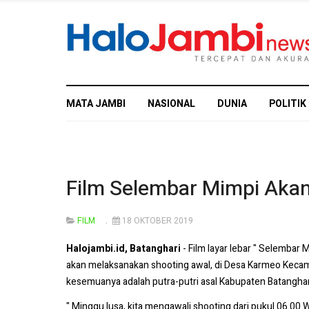
MATA JAMBI
NASIONAL
DUNIA
POLITIK
Film Selembar Mimpi Akan
FILM
18 OKTOBER 2019
Halojambi.id, Batanghari
- Film layar lebar " Selembar
akan melaksanakan shooting awal, di Desa Karmeo Kecamat
kesemuanya adalah putra-putri asal Kabupaten Batanghari,
" Minggu lusa, kita mengawali shooting dari pukul 06.00 