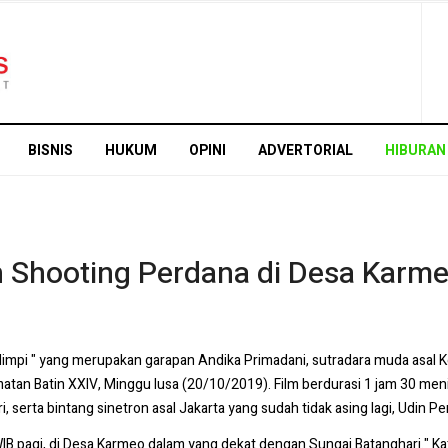
BISNIS
HUKUM
OPINI
ADVERTORIAL
HIBURAN
 Shooting Perdana di Desa Karm
 Mimpi " yang merupakan garapan Andika Primadani, sutradara muda asal K
an Batin XXIV, Minggu lusa (20/10/2019). Film berdurasi 1 jam 30 menit
 serta bintang sinetron asal Jakarta yang sudah tidak asing lagi, Udin Pe
WIB pagi, di Desa Karmeo dalam yang dekat dengan Sungai Batanghari." Ka