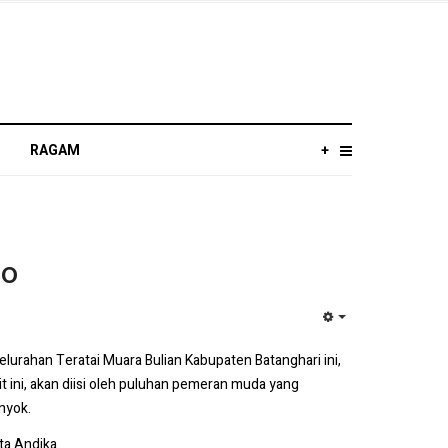
RAGAM
+
eo
EMPTY
elurahan Teratai Muara Bulian Kabupaten Batanghari ini,
 ini, akan diisi oleh puluhan pemeran muda yang
nyok.
ta Andika.