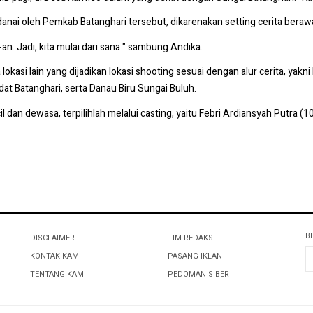
idanai oleh Pemkab Batanghari tersebut, dikarenakan setting cerita berawa
an. Jadi, kita mulai dari sana " sambung Andika.
asi lain yang dijadikan lokasi shooting sesuai dengan alur cerita, yakn
t Batanghari, serta Danau Biru Sungai Buluh.
an dewasa, terpilihlah melalui casting, yaitu Febri Ardiansyah Putra (10
B
DISCLAIMER
TIM REDAKSI
KONTAK KAMI
PASANG IKLAN
TENTANG KAMI
PEDOMAN SIBER