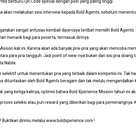
il berburu QR Code special dengan poin yang paling tinggi.
 juga akan melakukan sesi interview kepada Bold Agents, sebelum menent
gatakan sangat antusias kembali dipercaya terlibat memilih Bold Agents. N
n menarik bagi para peserta, termasuk dirinya.
Mission kali ini. Karena akan ada banyak pria-pria yang akan mencoba memb
tara para pria tangguh. Jadi point of view-nya bukan dari sisi pria doan
a Nabila.
bih selektif untuk menentukan pria yang terbaik dalam kompetisi ini. Tak ha
rus dituntaskan oleh Bold Agents beragam dan tak melulu mengandalkan
uk yang ketiga kalinya, optimis bahwa Bold Xperience Mission tahun ini a
n, proses seleksi atau pun reward yang diberikan bagi para pemenangnya. 
i? Buktikan dirimu melalui www.boldxperience.com !