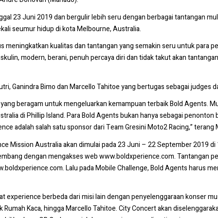
nggal 23 Juni 2019 dan bergulir lebih seru dengan berbagai tantangan m
i seumur hidup di kota Melbourne, Australia.
rus meningkatkan kualitas dan tantangan yang semakin seru untuk para 
kulin, modern, berani, penuh percaya diri dan tidak takut akan tantang
tri, Ganindra Bimo dan Marcello Tahitoe yang bertugas sebagai judges 
 yang beragam untuk mengeluarkan kemampuan terbaik Bold Agents. Mul
tralia di Phillip Island. Para Bold Agents bukan hanya sebagai penonto
ence adalah salah satu sponsor dari Team Gresini Moto2 Racing,” terang 
ce Mission Australia akan dimulai pada 23 Juni – 22 September 2019 di 1
lembang dengan mengakses web www.boldxperience.com. Tantangan pertam
ww.boldxperience.com. Lalu pada Mobile Challenge, Bold Agents harus m
 experience berbeda dari misi lain dengan penyelenggaraan konser musik
ek Rumah Kaca, hingga Marcello Tahitoe. City Concert akan diselenggaraka