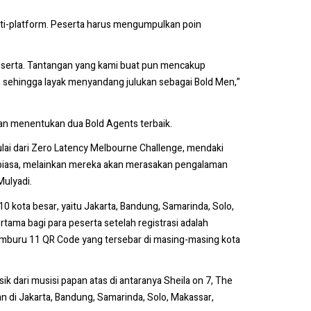
ulti-platform. Peserta harus mengumpulkan poin
peserta. Tantangan yang kami buat pun mencakup
an sehingga layak menyandang julukan sebagai Bold Men,”
dan menentukan dua Bold Agents terbaik.
ai dari Zero Latency Melbourne Challenge, mendaki
n biasa, melainkan mereka akan merasakan pengalaman
Mulyadi.
0 kota besar, yaitu Jakarta, Bandung, Samarinda, Solo,
a bagi para peserta setelah registrasi adalah
emburu 11 QR Code yang tersebar di masing-masing kota
 dari musisi papan atas di antaranya Sheila on 7, The
n di Jakarta, Bandung, Samarinda, Solo, Makassar,