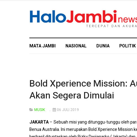
MATA JAMBI
NASIONAL
DUNIA
POLITIK
Bold Xperience Mission: 
Akan Segera Dimulai
MUSIK
06 JULI 2019
JAKARTA
– Sebuah misi yang ditunggu-tunggu oleh para 
Benua Australia. Ini merupakan Bold Xperience Mission k
berhasil dituntaskan oleh Rizky Dwijanarko (Jakarta) d