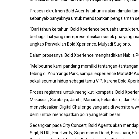
Proses rekrutmen Bold Agents tahun ini akan dimulai ta
sebanyak-banyaknya untuk mendapatkan pengalaman sekal
“Dari tahun ke tahun, Bold Xperience berusaha untuk te
berbagai hal yang merepresentasikan sosok pria yang mas
ungkap Perwakilan Bold Xperience, Mulyadi Sugiono.
Dalam prosesnya, Bold Xperience menghadirkan Nabila Pu
“Melbourne kami pandang memiliki tantangan-tantangan
tebing di You Yangs Park, sampai experience MotoGP Aus
sekali seumur hidup sebagai tamu VIP, karena Bold Xperi
Proses registrasi untuk mengikuti kompetisi Bold Xperien
Makassar, Surabaya, Jambi, Manado, Pekanbaru, dan Pa
menyelesaikan Digital Challenge yang ada di website w
demi untuk mendapatkan poin yang lebih besar.
Sedangkan pada City Concert, Bold Agents akan mendapat
Sigit, NTRL, Fourtwnty, Superman is Dead, Barasuara, Ef