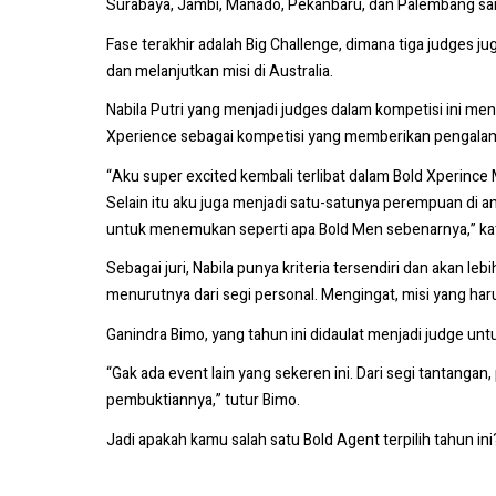
Surabaya, Jambi, Manado, Pekanbaru, dan Palembang samb
Fase terakhir adalah Big Challenge, dimana tiga judges
dan melanjutkan misi di Australia.
Nabila Putri yang menjadi judges dalam kompetisi ini men
Xperience sebagai kompetisi yang memberikan pengalama
“Aku super excited kembali terlibat dalam Bold Xperince 
Selain itu aku juga menjadi satu-satunya perempuan di an
untuk menemukan seperti apa Bold Men sebenarnya,” kat
Sebagai juri, Nabila punya kriteria tersendiri dan akan le
menurutnya dari segi personal. Mengingat, misi yang ha
Ganindra Bimo, yang tahun ini didaulat menjadi judge unt
“Gak ada event lain yang sekeren ini. Dari segi tantanga
pembuktiannya,” tutur Bimo.
Jadi apakah kamu salah satu Bold Agent terpilih tahun in