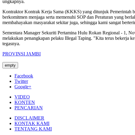
ungkapnya.
Kontraktor Kontrak Kerja Sama (KKKS) yang ditunjuk Pemerintah ba
berkomitmen menjaga serta memenuhi SOP dan Peraturan yang berlaku ”
membahayakan masyarakat sekitar juga, sehingga kami sangat berterim
Sementara Manager Sekuriti Pertamina Hulu Rokan Regional - 1, Nova
melakukan penangkapan pelaku Illegal Taping. "Kita terus bekerja ke
tegasnya.
PROVINSI JAMBI
empty
Facebook
Twitter
Google+
VIDEO
KONTEN
PENCARIAN
DISCLAIMER
KONTAK KAMI
TENTANG KAMI