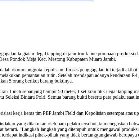
nggagalan kegiatan ilegal tapping di jalur trunk line pompaan produ
 12, Desa Pondok Meja Kec. Mestong Kabupaten Muaro Jambi.
dalah oknum anggota kepolisian. Proses penggagalan ini terjadi akiba
 melakukan pemantauan rutin. Setelah mendapati adanya kendaraan R4 je
kan 5 orang berikut barang buktinya.
n 1 inch sepanjang hampir 50 meter, 1 set kran titik ilegal tapping mas
u Seleksi Bintara Polri. Semua barang bukti beserta para pelaku saat
iasi kerja keras tim PEP Jambi Field dan Kepolisian setempat atas u
indakan yang dilakukan oleh para pelaku tersebut, ia menegaskan bahwa
gat berarti. "Langkah-langkah yang ditempuh untuk mengawal produks
ari terdapat indikasi pihak-pihak yang tidak bertanggungjawab berupa