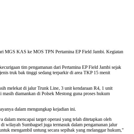
ksi dari MGS KAS ke MOS TPN Pertamina EP Field Jambi. Kegiatan
t kecurigaan tim pengamanan dari Pertamina EP Field Jambi sejak
nis truk bak tinggi sedang terparkir di area TKP 15 menit
ih melekat di jalur Trunk Line, 3 unit kendaraan R4, 1 unit
 ini masih diamankan di Polsek Mestong guna proses hukum
payanya dalam mengungkap kejadian ini.
 dalam mencapai target operasi yang telah ditetapkan oleh
i di wilayah Sumbagsel juga termasuk dalam pengamanan jalur
ya untuk mengambil untung secara sepihak yang melanggar hukum,"