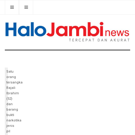
Satu
orang
tersangka
Rajali
Ibrahim
(52)
dan
barang
bukti
narkotika
jenis
pil