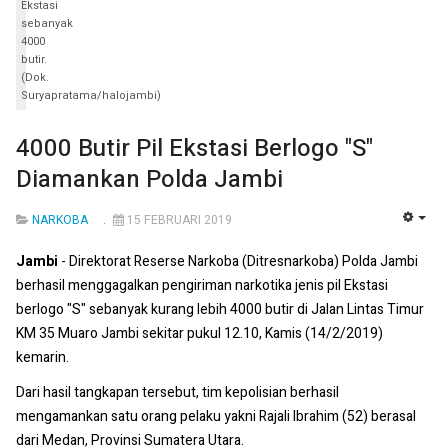
Ekstasi
sebanyak
4000
butir.
(Dok.
Suryapratama/halojambi)
4000 Butir Pil Ekstasi Berlogo "S"
Diamankan Polda Jambi
NARKOBA
15 FEBRUARI 2019
EMP
Jambi
- Direktorat Reserse Narkoba (Ditresnarkoba) Polda Jambi
berhasil menggagalkan pengiriman narkotika jenis pil Ekstasi
berlogo "S" sebanyak kurang lebih 4000 butir di Jalan Lintas Timur
KM 35 Muaro Jambi sekitar pukul 12.10, Kamis (14/2/2019)
kemarin.
Dari hasil tangkapan tersebut, tim kepolisian berhasil
mengamankan satu orang pelaku yakni Rajali Ibrahim (52) berasal
dari Medan, Provinsi Sumatera Utara.