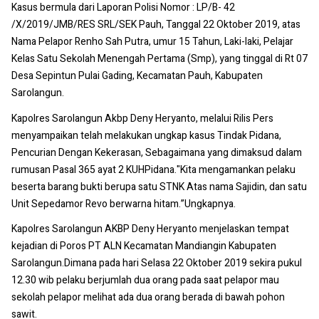
Kasus bermula dari Laporan Polisi Nomor : LP/B- 42
/X/2019/JMB/RES SRL/SEK Pauh, Tanggal 22 Oktober 2019, atas
Nama Pelapor Renho Sah Putra, umur 15 Tahun, Laki-laki, Pelajar
Kelas Satu Sekolah Menengah Pertama (Smp), yang tinggal di Rt 07
Desa Sepintun Pulai Gading, Kecamatan Pauh, Kabupaten
Sarolangun.
Kapolres Sarolangun Akbp Deny Heryanto, melalui Rilis Pers
menyampaikan telah melakukan ungkap kasus Tindak Pidana,
Pencurian Dengan Kekerasan, Sebagaimana yang dimaksud dalam
rumusan Pasal 365 ayat 2 KUHPidana."Kita mengamankan pelaku
beserta barang bukti berupa satu STNK Atas nama Sajidin, dan satu
Unit Sepedamor Revo berwarna hitam.”Ungkapnya.
Kapolres Sarolangun AKBP Deny Heryanto menjelaskan tempat
kejadian di Poros PT ALN Kecamatan Mandiangin Kabupaten
Sarolangun.Dimana pada hari Selasa 22 Oktober 2019 sekira pukul
12.30 wib pelaku berjumlah dua orang pada saat pelapor mau
sekolah pelapor melihat ada dua orang berada di bawah pohon
sawit.