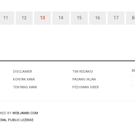
11
12
13
14
15
16
17
B
B
DISCLAIMER
TIM REDAKSI
KONTAK KAMI
PASANG IKLAN
TENTANG KAMI
PEDOMAN SIBER
GNED BY
WEBJAMBI.COM
.
RAL PUBLIC LICENSE
.