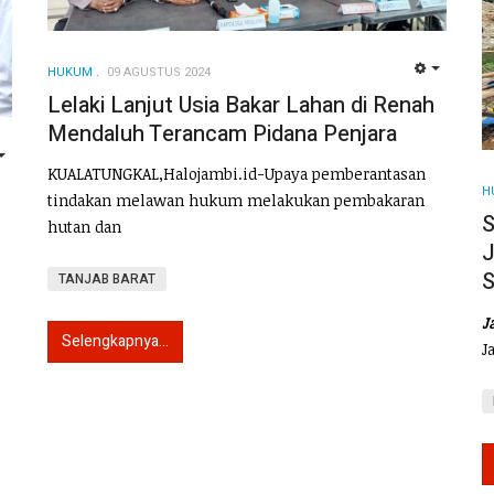
HUKUM
09 AGUSTUS 2024
EMPTY
Lelaki Lanjut Usia Bakar Lahan di Renah
Mendaluh Terancam Pidana Penjara
EMPTY
KUALATUNGKAL,Halojambi.id-Upaya pemberantasan
H
tindakan melawan hukum melakukan pembakaran
S
hutan dan
J
S
TANJAB BARAT
J
Selengkapnya...
J