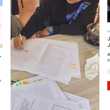
H
J
J
J
EMPTY
I
a