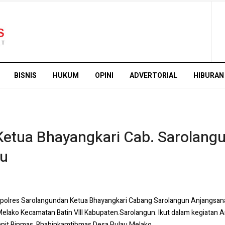
BISNIS
HUKUM
OPINI
ADVERTORIAL
HIBURAN
Ketua Bhayangkari Cab. Sarolang
u
Kapolres Sarolangundan Ketua Bhayangkari Cabang Sarolangun Anjangsa
Melako Kecamatan Batin VIII Kabupaten.Sarolangun.
Ikut dalam kegiatan 
anit Binmas, Bhabinkamtibmas Desa Pulau Melako.