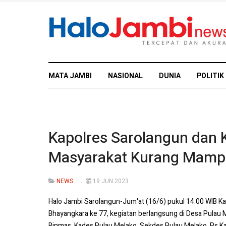
MATA JAMBI
NASIONAL
DUNIA
POLITIK
Kapolres Sarolangun dan 
Masyarakat Kurang Mamp
NEWS
19 JUN 2023
Halo Jambi Sarolangun-Jum'at (16/6) pukul 14.00 WIB 
Bhayangkara ke 77, kegiatan berlangsung di Desa Pulau 
Binmas, Kades Pulau Melako, Sekdes Pulau Melako, Ps.K