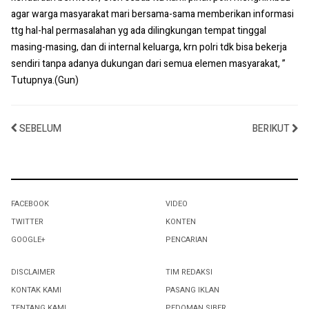
agar warga masyarakat mari bersama-sama memberikan informasi
ttg hal-hal permasalahan yg ada dilingkungan tempat tinggal
masing-masing, dan di internal keluarga, krn polri tdk bisa bekerja
sendiri tanpa adanya dukungan dari semua elemen masyarakat, ”
Tutupnya.(Gun)
SEBELUM
BERIKUT
FACEBOOK
VIDEO
TWITTER
KONTEN
GOOGLE+
PENCARIAN
DISCLAIMER
TIM REDAKSI
KONTAK KAMI
PASANG IKLAN
TENTANG KAMI
PEDOMAN SIBER