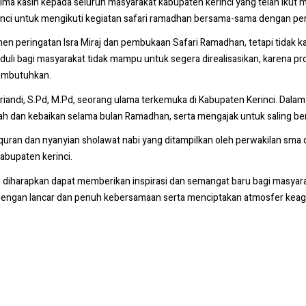
rima kasih kepada seluruh masyarakat kabupaten kerinci yang telah ikut
rinci untuk mengikuti kegiatan safari ramadhan bersama-sama dengan pemer
n peringatan Isra Miraj dan pembukaan Safari Ramadhan, tetapi tidak k
uli bagi masyarakat tidak mampu untuk segera direalisasikan, karena 
embutuhkan.
iandi, S.Pd, M.Pd, seorang ulama terkemuka di Kabupaten Kerinci. Dala
h dan kebaikan selama bulan Ramadhan, serta mengajak untuk saling ber
 alquran dan nyanyian sholawat nabi yang ditampilkan oleh perwakilan s
abupaten kerinci.
i diharapkan dapat memberikan inspirasi dan semangat baru bagi masyar
 dengan lancar dan penuh kebersamaan serta menciptakan atmosfer kea