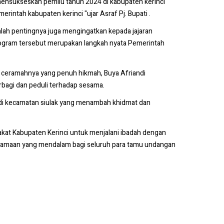
 mensukseskan pemilu tahun 2024 di kabupaten kerinci
intah kabupaten kerinci "ujar Asraf Pj. Bupati .
alah pentingnya juga mengingatkan kepada jajaran
program tersebut merupakan langkah nyata Pemerintah
m ceramahnya yang penuh hikmah, Buya Afriandi
bagi dan peduli terhadap sesama.
ma di kecamatan siulak yang menambah khidmat dan
akat Kabupaten Kerinci untuk menjalani ibadah dengan
gamaan yang mendalam bagi seluruh para tamu undangan