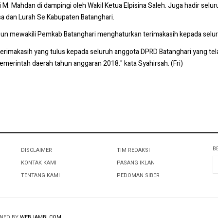
i M. Mahdan di dampingi oleh Wakil Ketua Elpisina Saleh. Juga hadir sel
sa dan Lurah Se Kabupaten Batanghari.
pun mewakili Pemkab Batanghari menghaturkan terimakasih kepada selu
 terimakasih yang tulus kepada seluruh anggota DPRD Batanghari yang 
merintah daerah tahun anggaran 2018." kata Syahirsah. (Fri)
B
DISCLAIMER
TIM REDAKSI
KONTAK KAMI
PASANG IKLAN
TENTANG KAMI
PEDOMAN SIBER
GNED BY
WEBJAMBI.COM
.