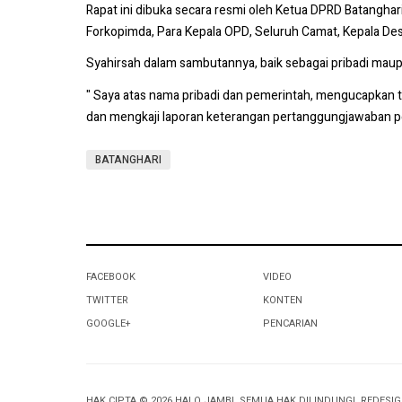
Rapat ini dibuka secara resmi oleh Ketua DPRD Batanghar
Forkopimda, Para Kepala OPD, Seluruh Camat, Kepala De
Syahirsah dalam sambutannya, baik sebagai pribadi mau
" Saya atas nama pribadi dan pemerintah, mengucapkan
dan mengkaji laporan keterangan pertanggungjawaban pe
BATANGHARI
FACEBOOK
VIDEO
TWITTER
KONTEN
GOOGLE+
PENCARIAN
HAK CIPTA © 2026 HALO JAMBI. SEMUA HAK DILINDUNGI. REDESI