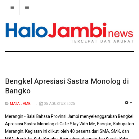
Bengkel Apresiasi Sastra Monolog di
Bangko
MATA JAMBI
05 AGUSTUS 2025
EMP
Merangin - Balai Bahasa Provinsi Jambi menyelenggarakan Bengkel
Apresiasi Sastra Monolog di Cafe Stay With Me, Bangko, Kabupaten
Merangin. Kegiatan ini diikuti oleh 40 peserta dari SMA, SMK, dan
MAN di sekitar Kota Bangko. Acara diawali sambutan Kepala Balai