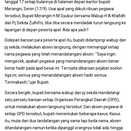
tanggal 17 setiap bulannya di halaman depan kantor bupati
Merangin, Senin (17/9). Usai apal yang diikuti ribuan pegawai
tersebut, Bupati Merangin H M Syukur bersama Wabup H A Khafidh
dan Pj Sekda Zulhifni, tiba-tiba secara mendadak turun langsung ke
lapangan di depan peserta apel. Ada apa yach?
Didepan barisan para peserta apel itu, bupati didampingi wabup dan
pj sekda, melakukan absen langsung, dengan memanggil setiap
nama pegawai yang telah menandatangani absen. ‘’Saya ingin
mengecek, apakah pegawai yang menandatangani absen benar-
benar hadir pada apel besar ini. Ternyata dibarisan pejabat eselon
tiga ini, semua yang menandatangani absen hadir semua.
Terimakasih,’’ujar Bupati.
Secara bergilir, bupati bersama wabup dan pj sekda mendatangi
satu persatu barisan setiap Organisasi Perangkat Daerah (OPD),
untuk melakukan absen langsung tersebut. Dari absen pegawai di
setiap OPD tersebut, bupati menemukan beberapa kasus. Kasus
itu, mulai dari dua tandatangan yang sama tapi beda nama, absen
ditandatangani namun ketika dipanggil orangnya tidak ada, hingga