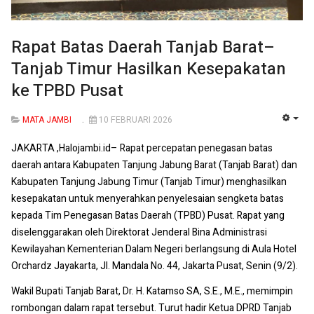
Rapat Batas Daerah Tanjab Barat–
Tanjab Timur Hasilkan Kesepakatan
ke TPBD Pusat
MATA JAMBI
10 FEBRUARI 2026
EMP
JAKARTA ,Halojambi.id– Rapat percepatan penegasan batas
daerah antara Kabupaten Tanjung Jabung Barat (Tanjab Barat) dan
Kabupaten Tanjung Jabung Timur (Tanjab Timur) menghasilkan
kesepakatan untuk menyerahkan penyelesaian sengketa batas
kepada Tim Penegasan Batas Daerah (TPBD) Pusat. Rapat yang
diselenggarakan oleh Direktorat Jenderal Bina Administrasi
Kewilayahan Kementerian Dalam Negeri berlangsung di Aula Hotel
Orchardz Jayakarta, Jl. Mandala No. 44, Jakarta Pusat, Senin (9/2).
Wakil Bupati Tanjab Barat, Dr. H. Katamso SA, S.E., M.E., memimpin
rombongan dalam rapat tersebut. Turut hadir Ketua DPRD Tanjab