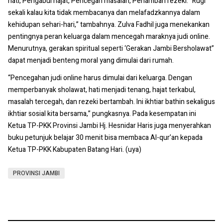
hati, Pengabul hajat, Pencegah masalah, Penambah rezeki. “Rugi
sekali kalau kita tidak membacanya dan melafadzkannya dalam
kehidupan sehari-hari,” tambahnya. Zulva Fadhil juga menekankan
pentingnya peran keluarga dalam mencegah maraknya judi online.
Menurutnya, gerakan spiritual seperti ‘Gerakan Jambi Bersholawat”
dapat menjadi benteng moral yang dimulai dari rumah.
“Pencegahan judi online harus dimulai dari keluarga. Dengan
memperbanyak sholawat, hati menjadi tenang, hajat terkabul,
masalah tercegah, dan rezeki bertambah. Ini ikhtiar bathin sekaligus
ikhtiar sosial kita bersama,” pungkasnya. Pada kesempatan ini
Ketua TP-PKK Provinsi Jambi Hj. Hesnidar Haris juga menyerahkan
buku petunjuk belajar 30 menit bisa membaca Al-qur’an kepada
Ketua TP-PKK Kabupaten Batang Hari. (uya)
PROVINSI JAMBI