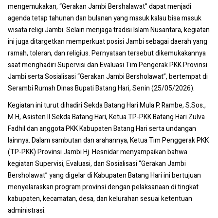
mengemukakan, “Gerakan Jambi Bershalawat” dapat menjadi
agenda tetap tahunan dan bulanan yang masuk kalau bisa masuk
wisata religi Jambi. Selain menjaga tradisi Islam Nusantara, kegiatan
ini juga ditargetkan memperkuat posisi Jambi sebagai daerah yang
ramah, toleran, dan religius. Pernyataan tersebut dikemukakannya
saat menghadiri Supervisi dan Evaluasi Tim Pengerak PKK Provinsi
Jambi serta Sosialisasi “Gerakan Jambi Bersholawat”, bertempat di
Serambi Rumah Dinas Bupati Batang Hari, Senin (25/05/2026).
Kegiatan ini turut dihadiri Sekda Batang Hari Mula P. Rambe, S.Sos.,
M.H, Asisten II Sekda Batang Hari, Ketua TP-PKK Batang Hari Zulva
Fadhil dan anggota PKK Kabupaten Batang Hari serta undangan
lainnya. Dalam sambutan dan arahannya, Ketua Tim Penggerak PKK
(TP-PKK) Provinsi Jambi Hj. Hesnidar menyampaikan bahwa
kegiatan Supervisi, Evaluasi, dan Sosialisasi “Gerakan Jambi
Bersholawat” yang digelar di Kabupaten Batang Hari ini bertujuan
menyelaraskan program provinsi dengan pelaksanaan di tingkat
kabupaten, kecamatan, desa, dan kelurahan sesuai ketentuan
administrasi.