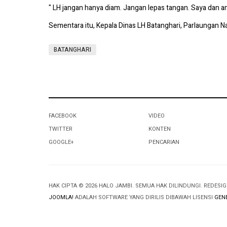
" LH jangan hanya diam. Jangan lepas tangan. Saya dan 
Sementara itu, Kepala Dinas LH Batanghari, Parlaungan Nasu
BATANGHARI
FACEBOOK
VIDEO
TWITTER
KONTEN
GOOGLE+
PENCARIAN
HAK CIPTA © 2026 HALO JAMBI. SEMUA HAK DILINDUNGI. REDESI
JOOMLA!
ADALAH SOFTWARE YANG DIRILIS DIBAWAH LISENSI
GENE