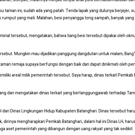
Malahan, disinyalir, malamnya menjadi tempat anak punk bermabuk-mabukan d
 taman ini, sudah ada yang patah. Tenda lapak yang dulunya berjejer, s
umput yang mati. Malahan, besi penyangga tong sampah, banyak yang hi
nal tersebut, mengatakan, bahwa tiang besi tersebut dipakai oleh oknu
tersebut. Mungkin mau dijadikan panggung dangdutan untuk malam, Ban
taman remaja supaya berfungsi dengan baik dan dapat dinikmati oleh p
iliki areal milik pemerintah tersebut. Saya harap, dinas terkait Pemkab
radang dan mengatakan dinas terkait yang bertanggungjawab terhadap Tam
 dari Dinas Lingkungan Hidup Kabupaten Batanghari. Dinas tersebut ha
 dirinya mengharapkan Pemkab Batanghari, dalam hal ini Dinas LH, haru
ga aset pemerintah yang dibangun dengan uang rakyat yang tak sedikit.