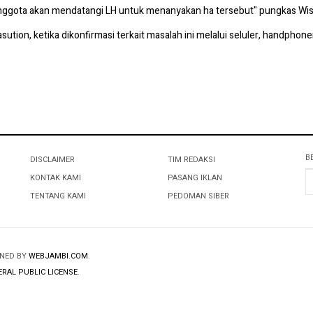
anggota akan mendatangi LH untuk menanyakan ha tersebut" pungkas Wis
tion, ketika dikonfirmasi terkait masalah ini melalui seluler, handphoneny
B
DISCLAIMER
TIM REDAKSI
KONTAK KAMI
PASANG IKLAN
TENTANG KAMI
PEDOMAN SIBER
GNED BY
WEBJAMBI.COM
.
RAL PUBLIC LICENSE
.