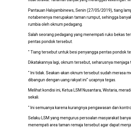
tidak terawat. Tanaman banyak yang meranggas kekeringan. 
Pantauan Halojambinews, Senin (27/05/2019), tiang lampu
notabenenya merupakan taman rumput, sehingga banyak r
rumbia oleh oknum pedagang.
Salah seorang pedagang yang menempati ruko bekas termi
pentas pondok tersebut.
" Tiang tersebut untuk besi penyangga pentas pondok 
Dikatakannya lagi, oknum tersebut, seharusnya menjaga 
" Ini tidak. Seakan-akan oknum tersebut sudah merasa mem
dibangun dengan uang rakyat ini" ucapnya tegas.
Melihat kondisi ini, Ketua LSM Nusantara, Wistaria, me
sekali.
" Ini semuanya karena kurangnya pengawasan dan kontrol
Selaku LSM yang mengurus persoalan masyarakat banyak,
menempati area taman remaja tersebut agar dapat menja