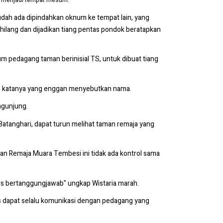
an menjadi tempat mesum.
udah ada dipindahkan oknum ke tempat lain, yang
lang dan dijadikan tiang pentas pondok beratapkan
m pedagang taman berinisial TS, untuk dibuat tiang
g" katanya yang enggan menyebutkan nama.
engunjung.
 Batanghari, dapat turun melihat taman remaja yang
an Remaja Muara Tembesi ini tidak ada kontrol sama
rus bertanggungjawab" ungkap Wistaria marah.
s dapat selalu komunikasi dengan pedagang yang