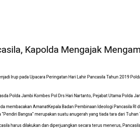
casila, Kapolda Mengajak Mengamal
menjadi Irup pada Upacara Peringatan Hari Lahir Pancasila Tahun 2019 Po
Irwasda Polda Jambi Kombes Pol Drs Hari Nartanto, Pejabat Utama Polda J
polda membacakan AmanatKepala Badan Pembinaan Ideologi Pancasila RI di
a "Pendiri Bangsa" merupakan suatu anugerah yang tiada tara dari Tuhan
ancasila harus dilakukan dan diperjuangkan secara terus menerus, Pancasi