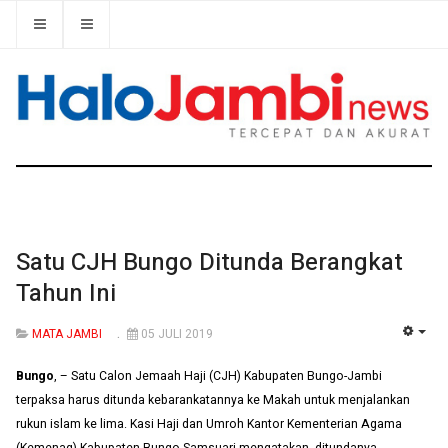
Satu CJH Bungo Ditunda Berangkat
Tahun Ini
MATA JAMBI
05 JULI 2019
EMP
Bungo
, – Satu Calon Jemaah Haji (CJH) Kabupaten Bungo-Jambi
terpaksa harus ditunda kebarankatannya ke Makah untuk menjalankan
rukun islam ke lima. Kasi Haji dan Umroh Kantor Kementerian Agama
(Kemenag) Kabupaten Bungo Samsuari mengatakan, ditundanya