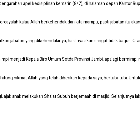
pengarahan apel kedisiplinan kemarin (8/7), di halaman depan Kantor Bupat
percayalah kalau Allah berkehendak dan kita mampu, pasti jabatan itu akan
tkan jabatan yang dikehendakinya, hasilnya akan sangat tidak bagus. Or
ermimpi menjadi Kepala Biro Umum Setda Provinsi Jambi, apalagi bermimpi
erhitung nikmat Allah yang telah diberikan kepada saya, bertubi-tubi. Unt
, ajak anak melakukan Shalat Subuh berjemaah di masjid. Selanjutnya laku