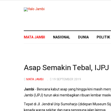
MATA JAMBI
NASIONAL
DUNIA
POLITIK
Asap Semakin Tebal, IJPJ
MATA JAMBI
19 SEPTEMBER 2019
Jambi
- Bencana kabut asap yang hingga kini masih meny
Jambi (IJPJ) turun aksi membagikan ribuan lembar maske
Tepat di Jl. Jendral Urip Sumoharjo (didepan Museum Sij
kepada warga sekitar dan para pengguna jalan lainnya.