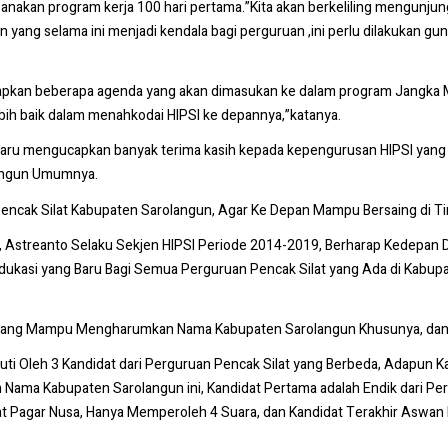
nakan program kerja 100 hari pertama.”Kita akan berkeliling mengunjun
han yang selama ini menjadi kendala bagi perguruan ,ini perlu dilakuk
siapkan beberapa agenda yang akan dimasukan ke dalam program Jangka
bih baik dalam menahkodai HIPSI ke depannya,”katanya.
 baru mengucapkan banyak terima kasih kepada kepengurusan HIPSI ya
angun Umumnya.
Pencak Silat Kabupaten Sarolangun, Agar Ke Depan Mampu Bersaing di Ti
Astreanto Selaku Sekjen HIPSI Periode 2014-2019, Berharap Kedepan D
asi yang Baru Bagi Semua Perguruan Pencak Silat yang Ada di Kabupat
atlit yang Mampu Mengharumkan Nama Kabupaten Sarolangun Khusunya, d
di ikuti Oleh 3 Kandidat dari Perguruan Pencak Silat yang Berbeda, Ada
Nama Kabupaten Sarolangun ini, Kandidat Pertama adalah Endik dari Pe
lat Pagar Nusa, Hanya Memperoleh 4 Suara, dan Kandidat Terakhir Aswan