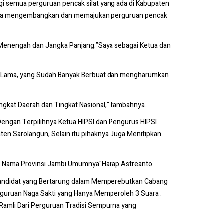
gi semua perguruan pencak silat yang ada di Kabupaten
an guna mengembangkan dan memajukan perguruan pencak
 Menengah dan Jangka Panjang.”Saya sebagai Ketua dan
ng Lama, yang Sudah Banyak Berbuat dan mengharumkan
ngkat Daerah dan Tingkat Nasional," tambahnya.
engan Terpilihnya Ketua HIPSI dan Pengurus HIPSI
en Sarolangun, Selain itu pihaknya Juga Menitipkan
an Nama Provinsi Jambi Umumnya"Harap Astreanto.
pun Kandidat yang Bertarung dalam Memperebutkan Cabang
rguruan Naga Sakti yang Hanya Memperoleh 3 Suara .
 Ramli Dari Perguruan Tradisi Sempurna yang