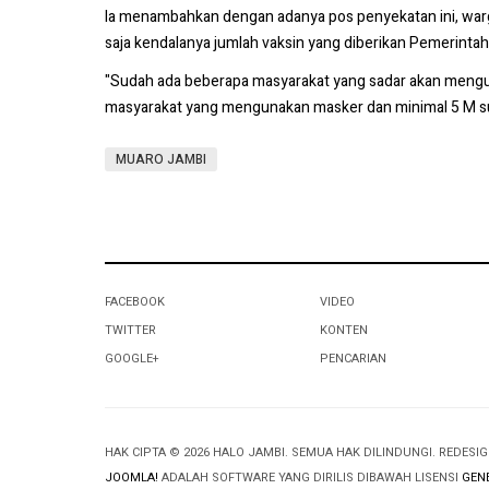
Ia menambahkan dengan adanya pos penyekatan ini, warga
saja kendalanya jumlah vaksin yang diberikan Pemerintah
"Sudah ada beberapa masyarakat yang sadar akan mengu
masyarakat yang mengunakan masker dan minimal 5 M sud
MUARO JAMBI
FACEBOOK
VIDEO
TWITTER
KONTEN
GOOGLE+
PENCARIAN
HAK CIPTA © 2026 HALO JAMBI. SEMUA HAK DILINDUNGI. REDESI
JOOMLA!
ADALAH SOFTWARE YANG DIRILIS DIBAWAH LISENSI
GENE