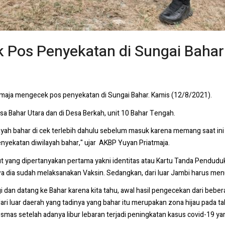
 Pos Penyekatan di Sungai Bahar
maja mengecek pos penyekatan di Sungai Bahar. Kamis (12/8/2021).
sa Bahar Utara dan di Desa Berkah, unit 10 Bahar Tengah.
layah bahar di cek terlebih dahulu sebelum masuk karena memang saat ini 
nyekatan diwilayah bahar," ujar AKBP Yuyan Priatmaja.
 yang dipertanyakan pertama yakni identitas atau Kartu Tanda Penduduk 
a dia sudah melaksanakan Vaksin. Sedangkan, dari luar Jambi harus menu
ergi dan datang ke Bahar karena kita tahu, awal hasil pengecekan dari 
 dari luar daerah yang tadinya yang bahar itu merupakan zona hijau pada
smas setelah adanya libur lebaran terjadi peningkatan kasus covid-19 yang