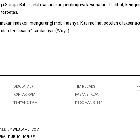
 Sungai Bahar telah sadar akan pentingnya kesehatan. Terlihat, keingin
 terbatas.
nakan masker, mengurangi mobilitasnya. Kita melihat setelah dilaksan
ah terlaksana," tandasnya. (*/uya)
B
DISCLAIMER
TIM REDAKSI
KONTAK KAMI
PASANG IKLAN
TENTANG KAMI
PEDOMAN SIBER
GNED BY
WEBJAMBI.COM
.
RAL PUBLIC LICENSE
.