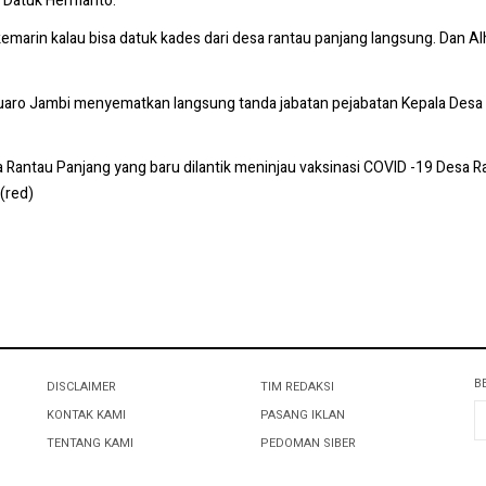
u Datuk Hermanto.
kemarin kalau bisa datuk kades dari desa rantau panjang langsung. Dan Alh
aro Jambi menyematkan langsung tanda jabatan pejabatan Kepala Desa 
sa Rantau Panjang yang baru dilantik meninjau vaksinasi COVID -19 Desa
(red)
B
DISCLAIMER
TIM REDAKSI
KONTAK KAMI
PASANG IKLAN
TENTANG KAMI
PEDOMAN SIBER