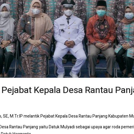
k Pejabat Kepala Desa Rantau Pan
 SE, M.Tr.IP melantik Pejabat Kepala Desa Rantau Panjang Kabupaten Mu
a Desa Rantau Panjang yaitu Datuk Mulyadi sebagai upaya agar roda pemeri