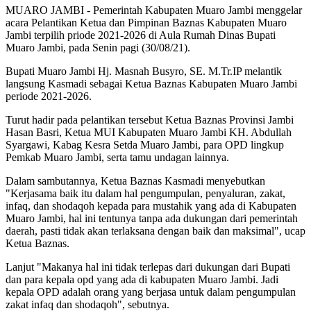
MUARO JAMBI - Pemerintah Kabupaten Muaro Jambi menggelar
acara Pelantikan Ketua dan Pimpinan Baznas Kabupaten Muaro
Jambi terpilih priode 2021-2026 di Aula Rumah Dinas Bupati
Muaro Jambi, pada Senin pagi (30/08/21).
Bupati Muaro Jambi Hj. Masnah Busyro, SE. M.Tr.IP melantik
langsung Kasmadi sebagai Ketua Baznas Kabupaten Muaro Jambi
periode 2021-2026.
Turut hadir pada pelantikan tersebut Ketua Baznas Provinsi Jambi
Hasan Basri, Ketua MUI Kabupaten Muaro Jambi KH. Abdullah
Syargawi, Kabag Kesra Setda Muaro Jambi, para OPD lingkup
Pemkab Muaro Jambi, serta tamu undagan lainnya.
Dalam sambutannya, Ketua Baznas Kasmadi menyebutkan
"Kerjasama baik itu dalam hal pengumpulan, penyaluran, zakat,
infaq, dan shodaqoh kepada para mustahik yang ada di Kabupaten
Muaro Jambi, hal ini tentunya tanpa ada dukungan dari pemerintah
daerah, pasti tidak akan terlaksana dengan baik dan maksimal", ucap
Ketua Baznas.
Lanjut "Makanya hal ini tidak terlepas dari dukungan dari Bupati
dan para kepala opd yang ada di kabupaten Muaro Jambi. Jadi
kepala OPD adalah orang yang berjasa untuk dalam pengumpulan
zakat infaq dan shodaqoh", sebutnya.