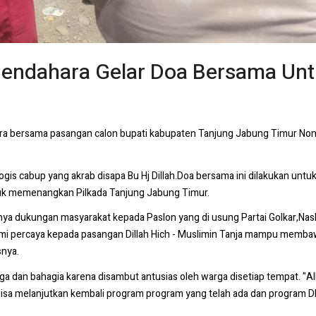
Mendahara Gelar Doa Bersama U
a bersama pasangan calon bupati kabupaten Tanjung Jabung Timur Nomor
gis cabup yang akrab disapa Bu Hj Dillah.Doa bersama ini dilakukan un
ntuk memenangkan Pilkada Tanjung Jabung Timur.
a dukungan masyarakat kepada Paslon yang di usung Partai Golkar,NasDe
i percaya kepada pasangan Dillah Hich - Muslimin Tanja mampu memb
snya.
a dan bahagia karena disambut antusias oleh warga disetiap tempat. "Al
isa melanjutkan kembali program program yang telah ada dan program 