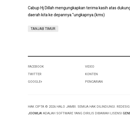
Cabup Hj Dillah mengungkapkan terima kasih atas dukun
daerah kita ke depannya."ungkapnya.(kms)
TANJAB TIMUR
FACEBOOK
VIDEO
TWITTER
KONTEN
GOOGLE+
PENCARIAN
HAK CIPTA © 2026 HALO JAMBI. SEMUA HAK DILINDUNGI. REDESI
JOOMLA!
ADALAH SOFTWARE YANG DIRILIS DIBAWAH LISENSI
GENE