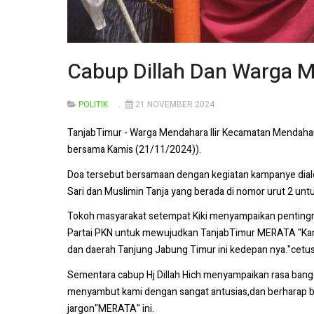
Cabup Dillah Dan Warga 
POLITIK
21 NOVEMBER 2024
TanjabTimur - Warga Mendahara Ilir Kecamatan Mendahar
bersama Kamis (21/11/2024)).
Doa tersebut bersamaan dengan kegiatan kampanye dialo
Sari dan Muslimin Tanja yang berada di nomor urut 2 u
Tokoh masyarakat setempat Kiki menyampaikan pentingny
Partai PKN untuk mewujudkan TanjabTimur MERATA "Kam
dan daerah Tanjung Jabung Timur ini kedepan nya."cetu
Sementara cabup Hj Dillah Hich menyampaikan rasa bangg
menyambut kami dengan sangat antusias,dan berharap b
jargon"MERATA" ini.