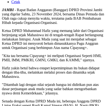
Cetak
JAMBI
- Rapat Badan Anggaran (Banggar) DPRD Provinsi Jambi
yang digelar Sabtu, 23 November 2024, bersama Dinas Pemuda dan
Olah raga cukup menyita waktu, terutama pada BAB Pembahasan
Hibah kepada Organisasi-Organisasi.
Ketua DPRD Muhammad Hafiz yang memang lahir dari Organisasi
berjenjang sejak Mahasiswa ini di tengah-tengah Rapat berlangsung
melakukan Intrupsi. Anak Muda yang saat ini menjabat sebagai
Ketua DPRD ini menyoroti belum dimasukkanya Pagu Anggran
untuk Organisasi yang berhimpun Atas nama Cipayung+.
"Kita tau bersama Cipayung+ ini meliputi Organisasi Seperti HMI,
PMII, IMM, PMKRI, GMNI, GMKI, dan KAMMI," ujarnya.
Hafiz yakin betul bahwa estapet kepemimpinan itu bukan didapat
dengan tiba-tiba, melainkan melalui proses dan dinamika sejak
Mahasiswa.
"Ditambah lagi dengan nilai sejarah bangsa ini didirikan pun atas
dasar perjuangan anak muda yang sadar bahkan mengorbankan
nyawa demi Kemerdekaan," jelasnya.
Senada dengan Ketua DPRD Muda ini, beberapa Anggota DPRD
Lintas Fraksi seperi Rusli Kamal Siregar (PAN), H. Nasir (PKB),