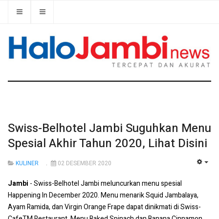
Swiss-Belhotel Jambi Suguhkan Menu
Spesial Akhir Tahun 2020, Lihat Disini
KULINER
02 DESEMBER 2020
EMP
Jambi
- Swiss-Belhotel Jambi meluncurkan menu spesial
Happening In December 2020. Menu menarik Squid Jambalaya,
Ayam Ramida, dan Virgin Orange Frape dapat dinikmati di Swiss-
CafeTM Restaurant. Menu Baked Spinach dan Banana Cinnamon