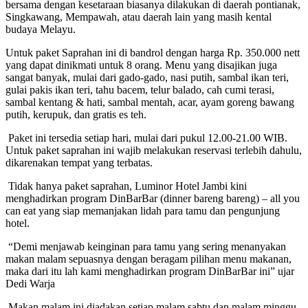
bersama dengan kesetaraan biasanya dilakukan di daerah pontianak,
Singkawang, Mempawah, atau daerah lain yang masih kental
budaya Melayu.
Untuk paket Saprahan ini di bandrol dengan harga Rp. 350.000 nett
yang dapat dinikmati untuk 8 orang. Menu yang disajikan juga
sangat banyak, mulai dari gado-gado, nasi putih, sambal ikan teri,
gulai pakis ikan teri, tahu bacem, telur balado, cah cumi terasi,
sambal kentang & hati, sambal mentah, acar, ayam goreng bawang
putih, kerupuk, dan gratis es teh.
Paket ini tersedia setiap hari, mulai dari pukul 12.00-21.00 WIB.
Untuk paket saprahan ini wajib melakukan reservasi terlebih dahulu,
dikarenakan tempat yang terbatas.
Tidak hanya paket saprahan, Luminor Hotel Jambi kini
menghadirkan program DinBarBar (dinner bareng bareng) – all you
can eat yang siap memanjakan lidah para tamu dan pengunjung
hotel.
“Demi menjawab keinginan para tamu yang sering menanyakan
makan malam sepuasnya dengan beragam pilihan menu makanan,
maka dari itu lah kami menghadirkan program DinBarBar ini” ujar
Dedi Warja
Makan malam ini diadakan setiap malam sabtu dan malam minggu,