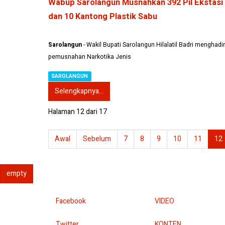
Wabup Sarolangun Musnahkan 392 Pil Ekstasi
dan 10 Kantong Plastik Sabu
Sarolangun
- Wakil Bupati Sarolangun Hilalatil Badri menghadir
pemusnahan Narkotika Jenis
SAROLANGUN
Selengkapnya...
Halaman 12 dari 17
Awal
Sebelum
7
8
9
10
11
12
empty
Facebook
VIDEO
Twitter
KONTEN