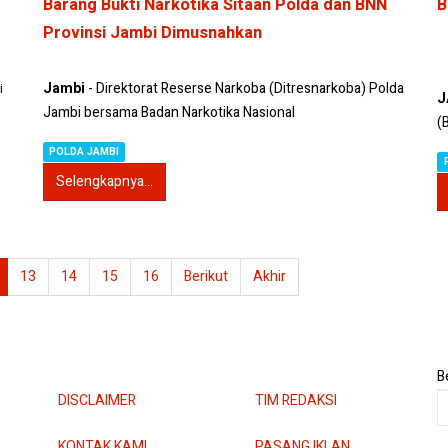
Barang Bukti Narkotika Sitaan Polda dan BNN
B
Provinsi Jambi Dimusnahkan
Jambi
- Direktorat Reserse Narkoba (Ditresnarkoba) Polda
i
J
Jambi bersama Badan Narkotika Nasional
(
POLDA JAMBI
Selengkapnya...
13
14
15
16
Berikut
Akhir
B
DISCLAIMER
TIM REDAKSI
KONTAK KAMI
PASANG IKLAN